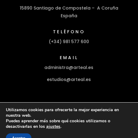
15890 Santiago de Compostela – A Coruña
España
TELÉFONO
(+34) 981 577 600
EMAIL
administra@arteal.es
estudios@arteal.es
Utilizamos cookies para ofrecerte la mejor experiencia en
nuestra web.
Aviso Legal
Política de Privacidad
Puedes aprender más sobre qué cookies utilizamos o
Política de Cookies
desactivarlas en los
ajustes
.